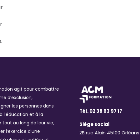
ur
r
.
ation agit pour combattre
me d’exclusion,
ner les personnes dans
Tél. 02 38 63 97 17
 à l’éducation et à la
 tout au long de leur vie,
Siège social
r l’exercice d’une
2B rue Alain 45100 Orléans
té pleine et entière et