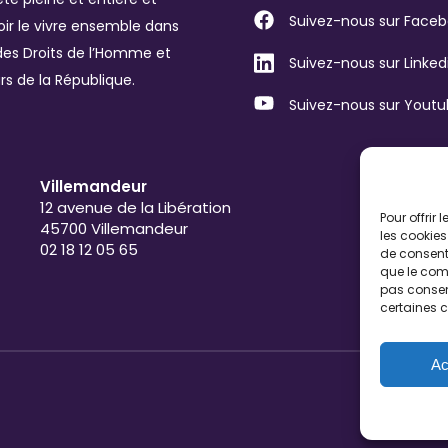
Suivez-nous sur Face
ir le vivre ensemble dans
des Droits de l’Homme et
Suivez-nous sur Linked
rs de la République.
Suivez-nous sur Yout
Villemandeur
12 avenue de la Libération
Pour offrir
45700 Villemandeur
les cookies
02 18 12 05 65
de consenti
que le comp
pas consent
certaines c
Ac