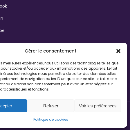
book
in
ube
Gérer le consentement
Châteauroux
3 boulevard d’Anvaux
 les meilleures expériences, nous utilisons des technologies telles que
36000 Châteauroux
 pour stocker et/ou accéder aux informations des appareils. Le fait
02 54 26 94 61
r à ces technologies nous permettra de traiter des données telles
ortement de navigation ou les ID uniques sur ce site. Le fait de ne
ir ou de retirer son consentement peut avoir un effet négatif sur
aractéristiques et fonctions.
cepter
Refuser
Voir les préférences
Politiques de confidentialité
Mentions légales
Politique de cookies