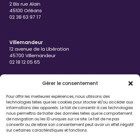
2 Bis rue Alain
45100 Orléans
02 38 63 97 17
Villemandeur
12 avenue de la Libération
45700 Villemandeur
02 18 12 05 65
Gérer le consentement
Châteauroux
3 boulevard d’Anvaux
Pour offrir les meilleures expériences, nous utilisons des
36000 Châteauroux
technologies telles que les cookies pour stocker et/ou accéder aux
02 54 26 94 61
informations des appareils. Le fait de consentir à ces technologies
nous permettra de traiter des données telles que le comportement
de navigation ou les ID uniques sur ce site. Le fait de ne pas
consentir ou de retirer son consentement peut avoir un effet négatif
sur certaines caractéristiques et fonctions.